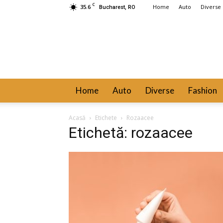
C
35.6
Home
Auto
Diverse
Bucharest, RO
Home
Auto
Diverse
Fashion
Acasă
Etichete
Rozaacee
Etichetă: rozaacee