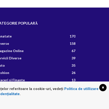
ATEGORIE POPULARĂ
anatate
170
iverse
158
agazine Online
67
rvicii Diverse
39
uto
35
ashion
26
aceri si Finante
13
etete Culinare
8
țelor referitoare la cookie-uri, vedeți
Politica de utillizare
dențialitate
.