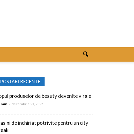
POSTARI RECENTE
opul produselor de beauty devenite virale
dmin
-
decembrie 23, 2022
asini de inchiriat potrivite pentru un city
reak