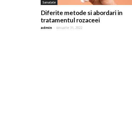
Sanatate
Diferite metode si abordari in
tratamentul rozaceei
admin
-
ianuarie 31, 2022