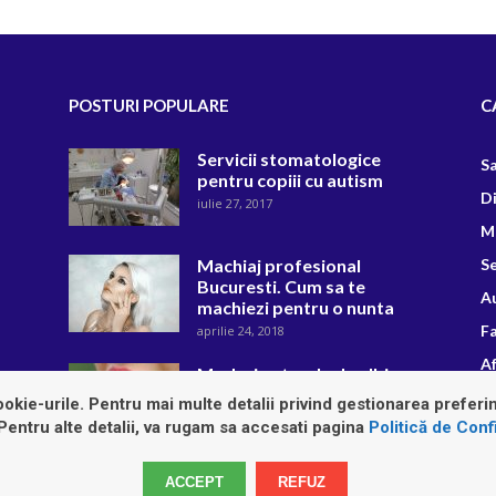
POSTURI POPULARE
C
Servicii stomatologice
S
pentru copiii cu autism
D
iulie 27, 2017
M
Machiaj profesional
Se
Bucuresti. Cum sa te
A
machiezi pentru o nunta
F
aprilie 24, 2018
Af
Moduri naturale de albire a
dintilor
R
okie-urile. Pentru mai multe detalii privind gestionarea preferin
noiembrie 29, 2018
 Pentru alte detalii, va rugam sa accesati pagina
Politică de Confi
ACCEPT
REFUZ