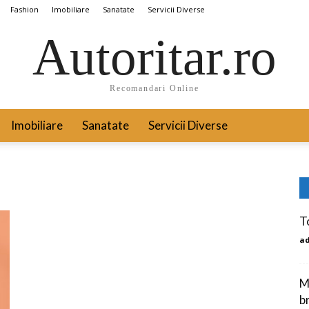
Fashion
Imobiliare
Sanatate
Servicii Diverse
Autoritar.ro
Recomandari Online
Imobiliare
Sanatate
Servicii Diverse
T
a
M
b