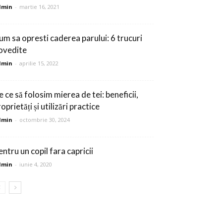
dmin
-
martie 16, 2021
um sa opresti caderea parului: 6 trucuri
ovedite
dmin
-
aprilie 15, 2022
 ce să folosim mierea de tei: beneficii,
oprietăți și utilizări practice
dmin
-
octombrie 30, 2024
ntru un copil fara capricii
dmin
-
iunie 4, 2020