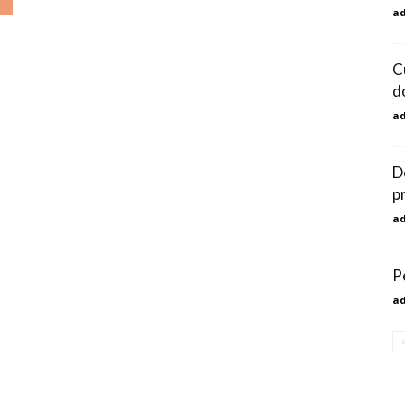
a
C
d
a
De
pr
a
Pe
a