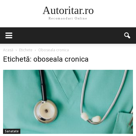
Autoritar.ro
Recomandari Online
Acasă
Etichete
Oboseala cronica
Etichetă: oboseala cronica
Sanatate