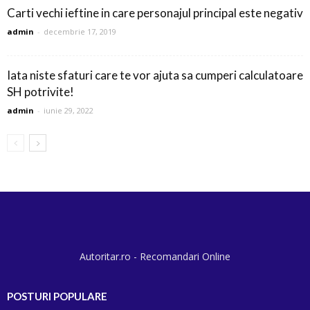
Carti vechi ieftine in care personajul principal este negativ
admin
-
decembrie 17, 2019
Iata niste sfaturi care te vor ajuta sa cumperi calculatoare
SH potrivite!
admin
-
iunie 29, 2022
Autoritar.ro - Recomandari Online
POSTURI POPULARE