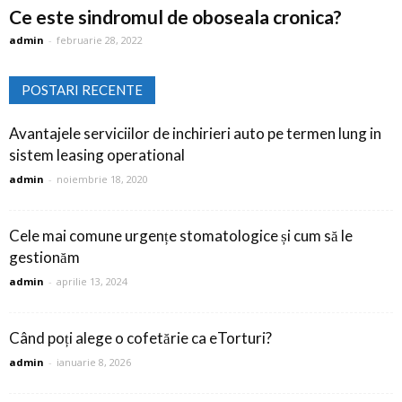
Ce este sindromul de oboseala cronica?
admin
-
februarie 28, 2022
POSTARI RECENTE
Avantajele serviciilor de inchirieri auto pe termen lung in
sistem leasing operational
admin
-
noiembrie 18, 2020
Cele mai comune urgențe stomatologice și cum să le
gestionăm
admin
-
aprilie 13, 2024
Când poți alege o cofetărie ca eTorturi?
admin
-
ianuarie 8, 2026