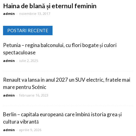
Haina de blană și eternul feminin
admin
-
noiembrie 13, 2017
POSTARI RECENTE
Petunia – regina balconului, cu flori bogate și culori
spectaculoase
admin
-
iulie 2, 2025
Renault va lansa in anul 2027 un SUV electric, fratele mai
mare pentru Scénic
admin
-
februarie 16, 2023
Berlin – capitala europeană care îmbină istoria grea și
cultura vibrantă
admin
-
aprilie 9, 2026