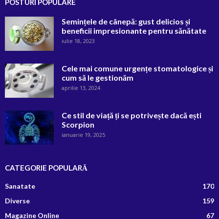
POSTURI POPULARE
Semințele de cânepă: gust delicios și
beneficii impresionante pentru sănătate
iulie 18, 2023
Cele mai comune urgențe stomatologice și
cum să le gestionăm
aprilie 13, 2024
Ce stil de viață ți se potrivește dacă ești
Scorpion
ianuarie 19, 2025
CATEGORIE POPULARĂ
Sanatate
170
Diverse
159
Magazine Online
67