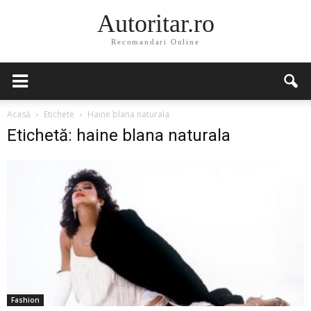
Autoritar.ro
Recomandari Online
Acasă
Etichete
Haine blana naturala
Etichetă: haine blana naturala
Fashion