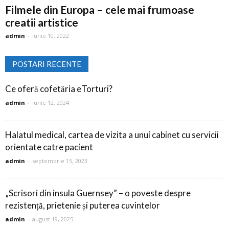
Filmele din Europa – cele mai frumoase
creatii artistice
admin
-
iunie 10, 2022
POSTARI RECENTE
Ce oferă cofetăria eTorturi?
admin
-
iunie 12, 2024
Halatul medical, cartea de vizita a unui cabinet cu servicii
orientate catre pacient
admin
-
septembrie 15, 2023
„Scrisori din insula Guernsey” – o poveste despre
rezistență, prietenie și puterea cuvintelor
admin
-
august 19, 2025