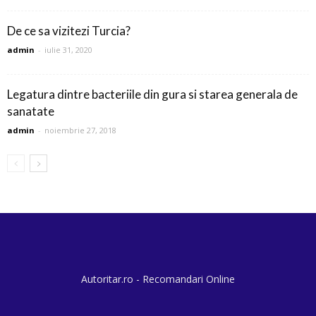
De ce sa vizitezi Turcia?
admin
-
iulie 31, 2020
Legatura dintre bacteriile din gura si starea generala de
sanatate
admin
-
noiembrie 27, 2018
Autoritar.ro - Recomandari Online