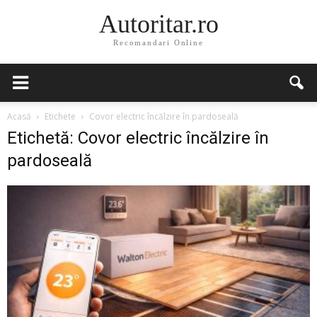
Autoritar.ro
Recomandari Online
Acasă
Etichete
Covor electric încălzire în pardoseală
Etichetă: Covor electric încălzire în
pardoseală