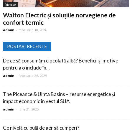
Diverse
Walton Electric și soluțiile norvegiene de
confort termic
admin
-
februarie 10, 2026
POSTARI RECENTE
De ce să consumăm ciocolată albă? Beneficii și motive
pentru a o include în...
admin
-
februarie 26, 2025
The Piceance & Uinta Basins – resurse energetice și
impact economic în vestul SUA
admin
-
iulie 21, 2025
Ce nivelă cu bulă de aer să cumperi?