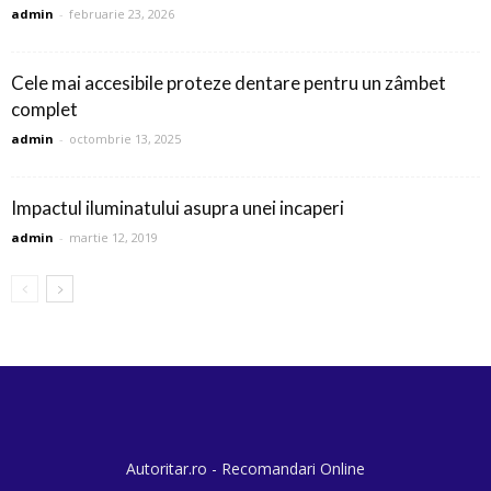
admin
-
februarie 23, 2026
Cele mai accesibile proteze dentare pentru un zâmbet
complet
admin
-
octombrie 13, 2025
Impactul iluminatului asupra unei incaperi
admin
-
martie 12, 2019
Autoritar.ro - Recomandari Online