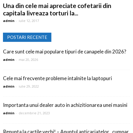
Una din cele mai apreciate cofetarii din
capitala livreaza torturi la...
admin
-
iulie 12, 2017
POSTARI RECENTE
Care sunt cele mai populare tipuri de canapele din 2026?
admin
-
mai 20, 2026
Cele mai frecvente probleme intalnite la laptopuri
admin
-
iulie 29, 2022
Importanta unui dealer auto in achizitionarea unei masini
admin
-
decembrie 21, 2023
Renunta la cartile vechi! – Anuntul anticariatelor „cumpar