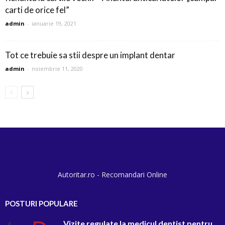
carti de orice fel”
admin
-
ianuarie 19, 2021
Tot ce trebuie sa stii despre un implant dentar
admin
-
noiembrie 11, 2020
Autoritar.ro - Recomandari Online
POSTURI POPULARE
Vizite regulate la medicul dentist pentru