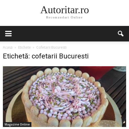
Autoritar.ro
Recomandari Online
Acasă
Etichete
Cofetarii Bucuresti
Etichetă: cofetarii Bucuresti
Magazine Online