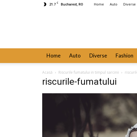
C
21.7
Home
Auto
Diverse
Bucharest, RO
Home
Auto
Diverse
Fashion
Acasă
Riscurile fumatului in timpul sarcinii
riscuri
riscurile-fumatului