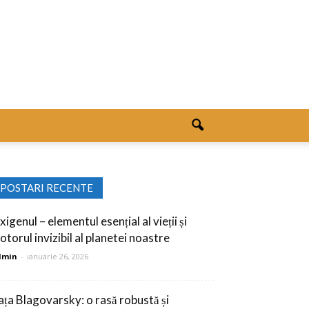
POSTARI RECENTE
igenul – elementul esențial al vieții și
otorul invizibil al planetei noastre
dmin
-
ianuarie 26, 2026
ața Blagovarsky: o rasă robustă și