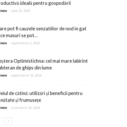
roductivă ideală pentru gospodării
dmin
-
iulie 23, 2025
are pot fi cauzele senzatiilor de nod in gat
 ce masuri se pot...
dmin
-
septembrie 2, 2022
eștera Optimistichna: cel mai mare labirint
ubteran de ghips din lume
dmin
-
septembrie 18, 2024
eiul de cătină: utilizări și beneficii pentru
ănătate și frumusețe
dmin
-
octombrie 18, 2024