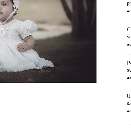
p
a
C
si
a
P
s
a
Ul
s
a