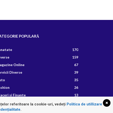
ATEGORIE POPULARĂ
anatate
170
iverse
159
agazine Online
67
rvicii Diverse
39
uto
35
ashion
26
aceri si Finante
13
etete Culinare
8
țelor referitoare la cookie-uri, vedeți
Politica de utillizare
dențialitate
.