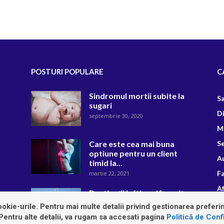
POSTURI POPULARE
C
Sindromul mortii subite la
S
sugari
D
septembrie 30, 2020
M
Care este cea mai buna
Se
optiune pentru un client
A
timid la...
F
martie 22, 2021
Af
Destinații ieftine si însorite
de vizitat în octombrie
R
okie-urile. Pentru mai multe detalii privind gestionarea preferin
octombrie 29, 2021
 Pentru alte detalii, va rugam sa accesati pagina
Politică de Confi