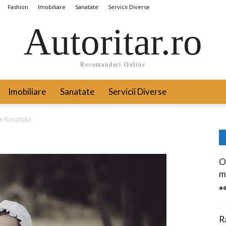
Fashion
Imobiliare
Sanatate
Servicii Diverse
Autoritar.ro
Recomandari Online
Imobiliare
Sanatate
Servicii Diverse
le-fumatului
Ox
m
a
R