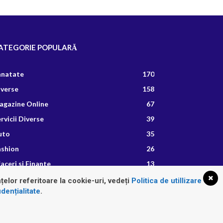
ATEGORIE POPULARĂ
anatate
170
iverse
158
agazine Online
67
rvicii Diverse
39
uto
35
ashion
26
aceri si Finante
13
etete Culinare
8
țelor referitoare la cookie-uri, vedeți
Politica de utillizare
dențialitate
.