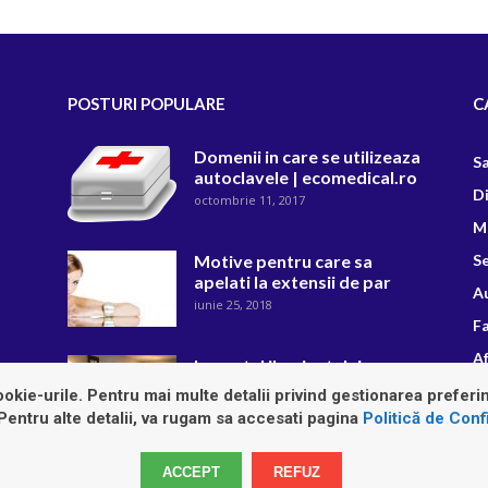
POSTURI POPULARE
C
Domenii in care se utilizeaza
S
autoclavele | ecomedical.ro
D
octombrie 11, 2017
M
Motive pentru care sa
Se
apelati la extensii de par
A
iunie 25, 2018
F
Af
Impactul iluminatului
asupra unei incaperi
R
okie-urile. Pentru mai multe detalii privind gestionarea preferin
martie 12, 2019
 Pentru alte detalii, va rugam sa accesati pagina
Politică de Confi
ACCEPT
REFUZ