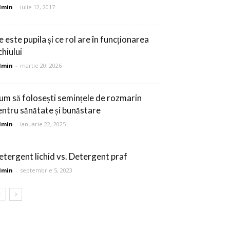
dmin
-
iulie 12, 2017
 este pupila și ce rol are în funcționarea
chiului
dmin
-
martie 20, 2026
um să folosești semințele de rozmarin
entru sănătate și bunăstare
dmin
-
ianuarie 22, 2025
etergent lichid vs. Detergent praf
dmin
-
septembrie 5, 2023