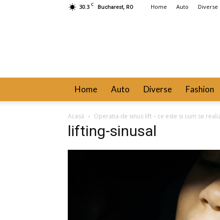
C
30.3
Home
Auto
Diverse
Bucharest, RO
Home
Auto
Diverse
Fashion
Acasă
Operatia de sinus lift – ce este si cum se real
lifting-sinusal