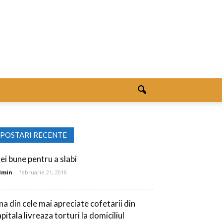
POSTARI RECENTE
dei bune pentru a slabi
dmin
-
februarie 21, 2018
na din cele mai apreciate cofetarii din
pitala livreaza torturi la domiciliul