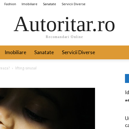
Fashion
Imobiliare
Sanatate
Servicii Diverse
Autoritar.ro
Recomandari Online
Imobiliare
Sanatate
Servicii Diverse
izeaza?
lifting-sinusal
I
a
U
ca