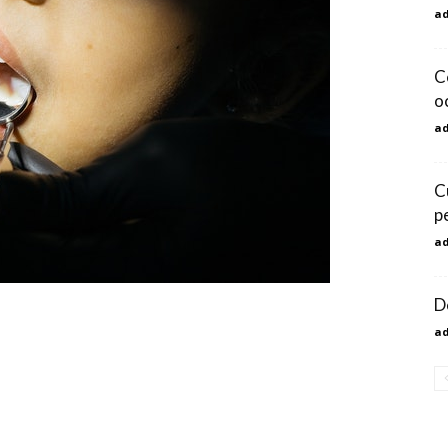
a
Ce
o
a
C
p
a
D
a