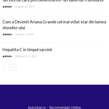
admin
-
august 23, 2017
Cum a Devenit Ariana Grande cel mai stilat star din lumea
showbiz-ului
admin
-
martie 7, 2019
Hepatita C in timpul sarcinii
admin
-
februarie 5, 2021
Autoritar.ro - Recomandari Online