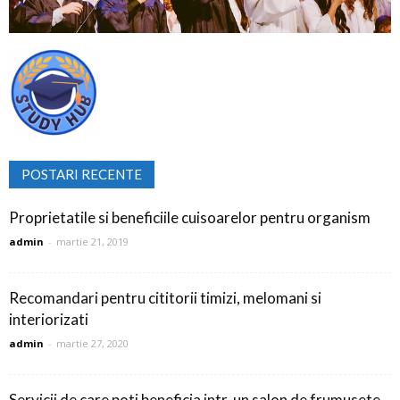
POSTARI RECENTE
Proprietatile si beneficiile cuisoarelor pentru organism
admin
-
martie 21, 2019
Recomandari pentru cititorii timizi, melomani si
interiorizati
admin
-
martie 27, 2020
Servicii de care poti beneficia intr-un salon de frumusete