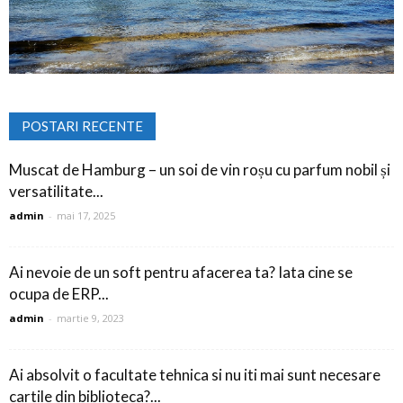
POSTARI RECENTE
Muscat de Hamburg – un soi de vin roșu cu parfum nobil și
versatilitate...
admin
-
mai 17, 2025
Ai nevoie de un soft pentru afacerea ta? Iata cine se
ocupa de ERP...
admin
-
martie 9, 2023
Ai absolvit o facultate tehnica si nu iti mai sunt necesare
cartile din biblioteca?...