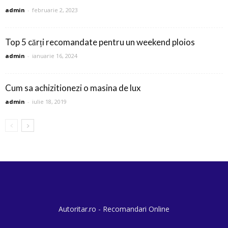
admin
-
februarie 2, 2023
Top 5 cărți recomandate pentru un weekend ploios
admin
-
ianuarie 16, 2024
Cum sa achizitionezi o masina de lux
admin
-
iulie 18, 2019
Autoritar.ro - Recomandari Online