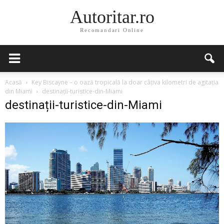
Autoritar.ro
Recomandari Online
Acasă
Key Biscayne – o oază tropicală la doar câțiva kilometri de agitația
din Miami
destinații-turistice-din-Miami
destinații-turistice-din-Miami