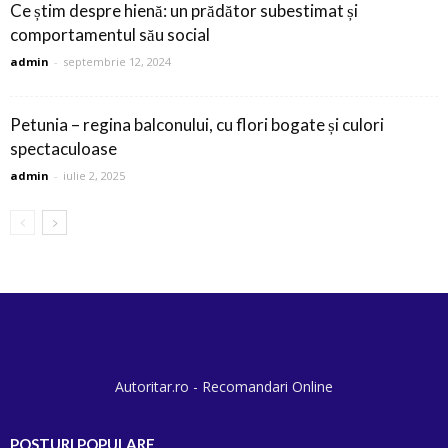
Ce știm despre hienă: un prădător subestimat și
comportamentul său social
admin
-
septembrie 12, 2024
Petunia – regina balconului, cu flori bogate și culori
spectaculoase
admin
-
iulie 2, 2025
Autoritar.ro - Recomandari Online
POSTURI POPULARE