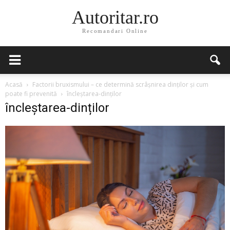
Autoritar.ro
Recomandari Online
Acasă
Factorii bruxismului – ce determină scrâșnirea dinților și cum
poate fi prevenită
încleștarea-dinților
încleștarea-dinților