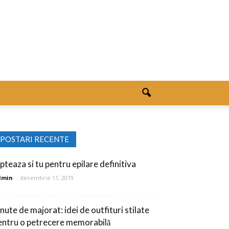
POSTARI RECENTE
pteaza si tu pentru epilare definitiva
dmin
-
decembrie 11, 2019
nute de majorat: idei de outfituri stilate
entru o petrecere memorabilă