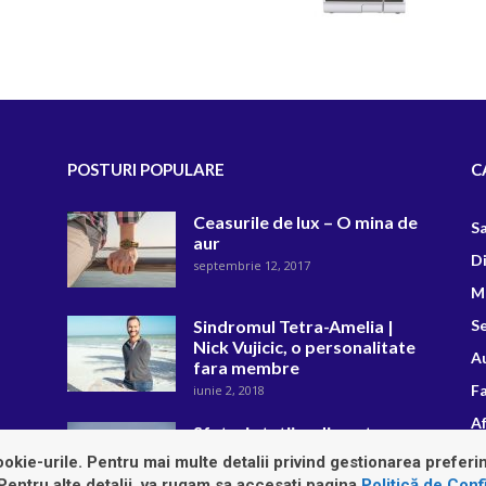
POSTURI POPULARE
C
Ceasurile de lux – O mina de
S
aur
D
septembrie 12, 2017
M
Sindromul Tetra-Amelia |
Se
Nick Vujicic, o personalitate
A
fara membre
F
iunie 2, 2018
Af
Sfaturi statii radio auto
R
februarie 13, 2019
okie-urile. Pentru mai multe detalii privind gestionarea preferin
 Pentru alte detalii, va rugam sa accesati pagina
Politică de Confi