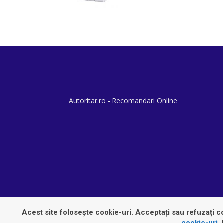
Autoritar.ro - Recomandari Online
Acest site folosește cookie-uri. Acceptați sau refuzați co
cookie-uri
.