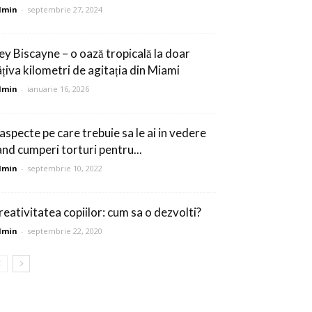
dmin
-
septembrie 27, 2024
ey Biscayne – o oază tropicală la doar
âțiva kilometri de agitația din Miami
dmin
-
ianuarie 16, 2026
 aspecte pe care trebuie sa le ai in vedere
and cumperi torturi pentru...
dmin
-
septembrie 10, 2022
reativitatea copiilor: cum sa o dezvolti?
dmin
-
septembrie 22, 2020