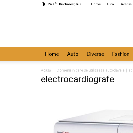
C
24.7
Home
Auto
Diverse
Bucharest, RO
Home
Auto
Diverse
Fashion
Acasă
Domenii in care se utilizeaza autoclavele | e
electrocardiografe