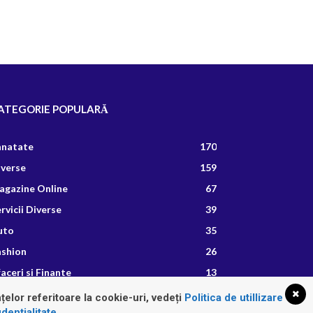
ATEGORIE POPULARĂ
anatate
170
iverse
159
agazine Online
67
rvicii Diverse
39
uto
35
ashion
26
aceri si Finante
13
etete Culinare
8
țelor referitoare la cookie-uri, vedeți
Politica de utillizare
dențialitate
.