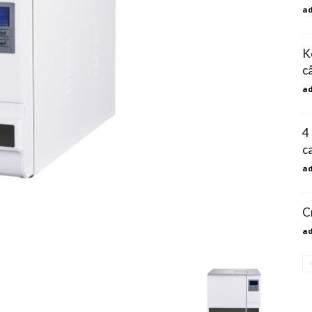
a
K
c
a
4
c
a
C
a