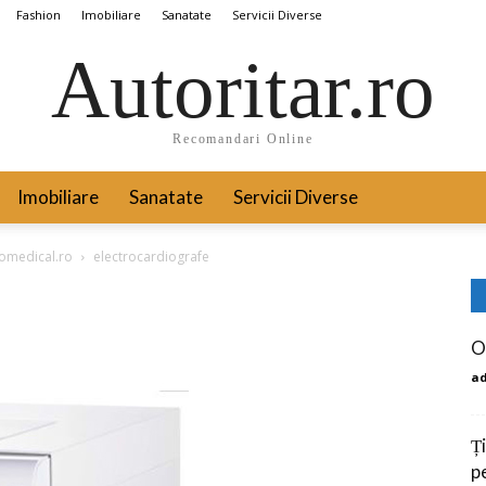
Fashion
Imobiliare
Sanatate
Servicii Diverse
Autoritar.ro
Recomandari Online
Imobiliare
Sanatate
Servicii Diverse
comedical.ro
electrocardiografe
O
a
Ți
p