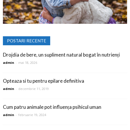
POSTARI RECENTE
Drojdia de bere, un supliment natural bogat în nutrienți
admin
-
mai 18, 2026
Opteaza si tu pentru epilare definitiva
admin
-
decembrie 11, 2019
Cum patru animale pot influența psihicul uman
admin
-
februarie 19, 2024