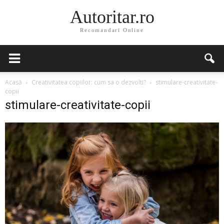
Autoritar.ro
Recomandari Online
Acasă
Creativitatea copiilor: cum sa o dezvolti?
stimulare-creativitate-
copii
stimulare-creativitate-copii