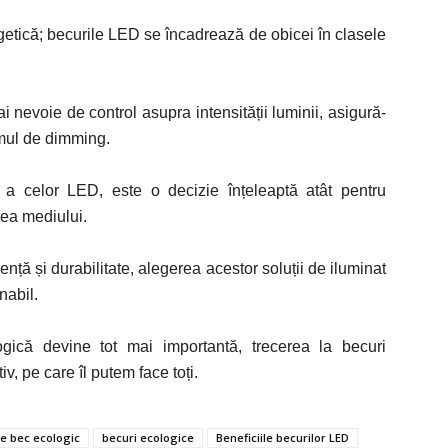
rgetică; becurile LED se încadrează de obicei în clasele
i nevoie de control asupra intensității luminii, asigură-
emul de dimming.
l a celor LED, este o decizie înțeleaptă atât pentru
rea mediului.
ență și durabilitate, alegerea acestor soluții de iluminat
nabil.
logică devine tot mai importantă, trecerea la becuri
v, pe care îl putem face toți.
e bec ecologic
becuri ecologice
Beneficiile becurilor LED