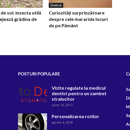
Diverse
e sol: insecta utilă
Curiozități surprinzătoare
ejează grădina de
despre cele mai aride locuri
i
de pe Pământ
POSTURI POPULARE
C
Vizite regulate la medicul
S
dentist pentru un zambet
D
stralucitor
iunie 15, 2017
M
Se
Personalizarea rotilor
aprilie 4, 2018
A