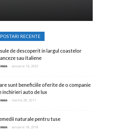
POSTARI RECENTE
nsule de descoperit in largul coastelor
ranceze sau italiene
dmin
-
ianuarie 16, 2023
are sunt beneficiile oferite de o companie
 inchirieri auto de lux
dmin
-
martie 28, 2017
emedii naturale pentru tuse
dmin
-
ianuarie 18, 2018