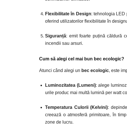
Flexibilitate în Design
:
t
ehnologia LED p
oferind utilizatorilor flexibilitate în desig
Siguranță
: emit foarte puțină căldură c
incendii sau arsuri.
Cum să alegi cel mai bun bec ecologic?
Atunci când alegi un
bec ecologic
, este im
Luminozitatea (Lumeni)
:
a
lege luminozi
urile produc mai multă lumină per watt co
Temperatura Culorii (Kelvini)
:
d
epinde
creează o atmosferă primitoare, în tim
zone de lucru.