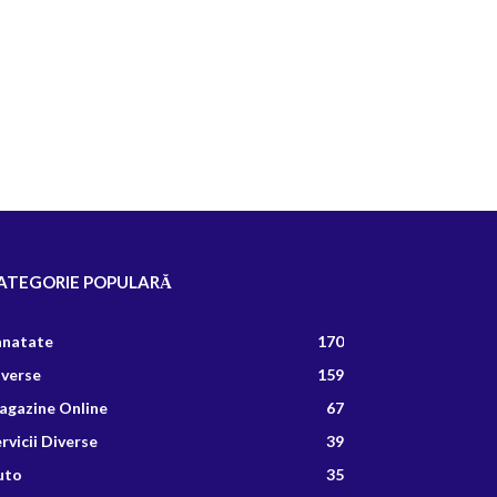
ATEGORIE POPULARĂ
anatate
170
iverse
159
agazine Online
67
rvicii Diverse
39
uto
35