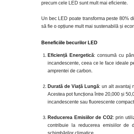
precum cele LED sunt mult mai eficiente.
Un bec LED poate transforma peste 80% din
să fie o opțiune mult mai sustenabilă și ec
Beneficiile becurilor LED
Eficiență Energetică
: consumă cu până
incandescente, ceea ce le face ideale pen
amprentei de carbon.
Durată de Viață Lungă
:
u
n alt avantaj 
Acestea pot funcționa între 20,000 și 50,
incandescente sau fluorescente compact
Reducerea Emisiilor de CO2
:
p
rin uti
contribuie la reducerea emisiilor de 
schimbărilor climatice.