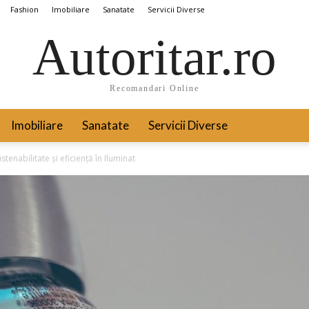
Fashion
Imobiliare
Sanatate
Servicii Diverse
Autoritar.ro
Recomandari Online
Imobiliare
Sanatate
Servicii Diverse
tenabilitate și eficiență în Iluminat