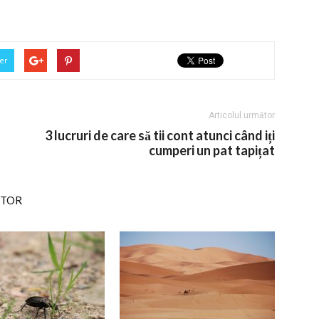
er
Articolul următor
3 lucruri de care să tii cont atunci când iți
cumperi un pat tapițat
UTOR