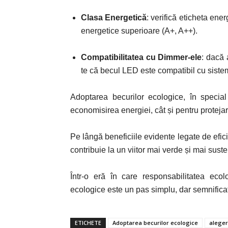
Clasa Energetică
:
v
erifică eticheta ene
energetice superioare (A+, A++).
Compatibilitatea cu Dimmer-ele
:
d
acă a
te că becul LED este compatibil cu sist
Adoptarea becurilor ecologice, în specia
economisirea energiei, cât și pentru proteja
Pe lângă beneficiile evidente legate de efici
contribuie la un viitor mai verde și mai suste
Într-o eră în care responsabilitatea eco
ecologice este un pas simplu, dar semnificati
ETICHETE
Adoptarea becurilor ecologice
aleger