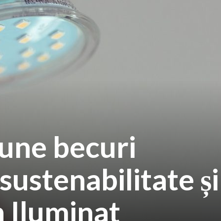
une becuri
sustenabilitate și
n Iluminat