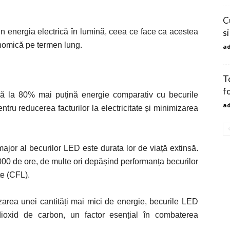
Cu
 energia electrică în lumină, ceea ce face ca acestea
s
onomică pe termen lung.
a
T
f
 la 80% mai puțină energie comparativ cu becurile
a
tru reducerea facturilor la electricitate și minimizarea
major al becurilor LED este durata lor de viață extinsă.
000 de ore, de multe ori depășind performanța becurilor
e (CFL).
lizarea unei cantități mai mici de energie, becurile LED
dioxid de carbon, un factor esențial în combaterea