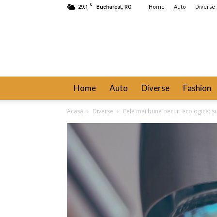
C
29.1
Home
Auto
Diverse
Bucharest, RO
Home
Auto
Diverse
Fashion
Acasă
Diverse
Cele mai bune becuri ecologice: sus