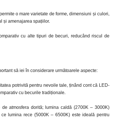
ermite o mare varietate de forme, dimensiuni și culori,
nul și amenajarea spațiilor.
omparativ cu alte tipuri de becuri, reducând riscul de
portant să iei în considerare următoarele aspecte:
tatea potrivită pentru nevoile tale, ținând cont că LED-
mparativ cu becurile tradiționale.
 de atmosfera dorită; lumina caldă (2700K – 3000K)
p ce lumina rece (5000K – 6500K) este ideală pentru