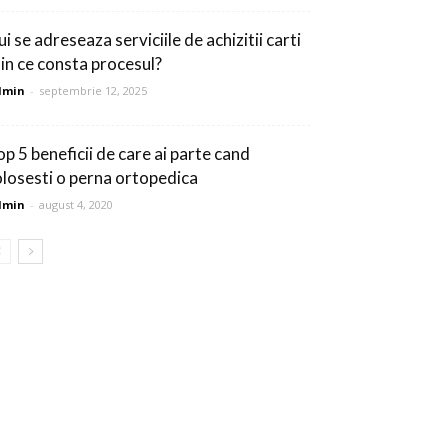
i se adreseaza serviciile de achizitii carti
i in ce consta procesul?
dmin
-
septembrie 12, 2025
op 5 beneficii de care ai parte cand
olosesti o perna ortopedica
dmin
-
august 4, 2020