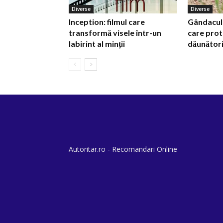
Diverse
Diverse
Inception: filmul care
Gândacul d
transformă visele într-un
care prot
labirint al minții
dăunător
Autoritar.ro - Recomandari Online