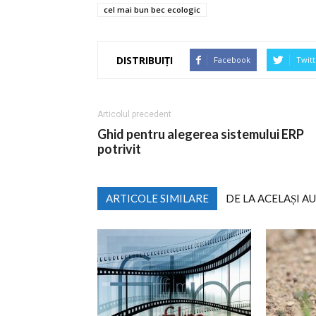
cel mai bun bec ecologic
DISTRIBUIȚI
Facebook
Twitt
Articolul precedent
Ghid pentru alegerea sistemului ERP
potrivit
ARTICOLE SIMILARE
DE LA ACELAȘI A