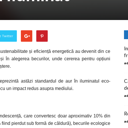
pe Twitter
I
stenabilitate și eficiență energetică au devenit din ce
f
și în alegerea becurilor, unde cererea pentru opțiuni
a
ștere.
C
eprezintă astăzi standardul de aur în iluminatul eco-
de
 cu un impact redus asupra mediului.
a
R
candescență, care convertesc doar aproximativ 10% din
a
fiind pierdut sub formă de căldură), becurile ecologice