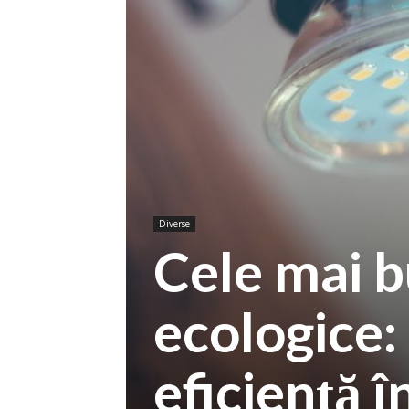
Diverse
Cele mai b
ecologice: 
eficiență î