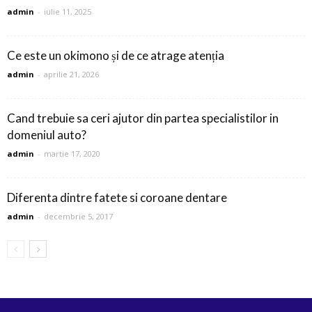
admin
-
iulie 11, 2025
Ce este un okimono și de ce atrage atenția
admin
-
aprilie 21, 2026
Cand trebuie sa ceri ajutor din partea specialistilor in
domeniul auto?
admin
-
martie 17, 2020
Diferenta dintre fatete si coroane dentare
admin
-
decembrie 5, 2017