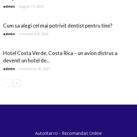
admin
-
august 17, 2023
Cum sa alegi cel mai potrivit dentist pentru tine?
admin
-
octombrie 8, 2020
Hotel Costa Verde, Costa Rica – un avion distrus a
devenit un hotel de...
admin
-
noiembrie 30, 2021
Autoritar.ro - Recomandari Online