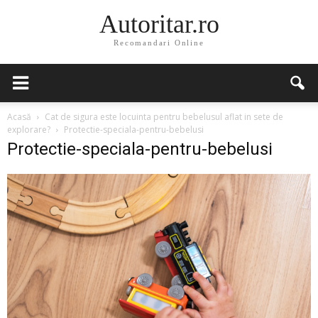
Autoritar.ro
Recomandari Online
Acasă
Cat de sigura este locuinta pentru bebelusul aflat in sete de
explorare?
Protectie-speciala-pentru-bebelusi
Protectie-speciala-pentru-bebelusi