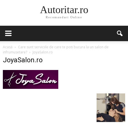
Autoritar.ro
Recomandari Online
Acasă
Care sunt serviciile de care te poti bucura la un salon de
infrumusetare?
JoyaSalon.ro
JoyaSalon.ro