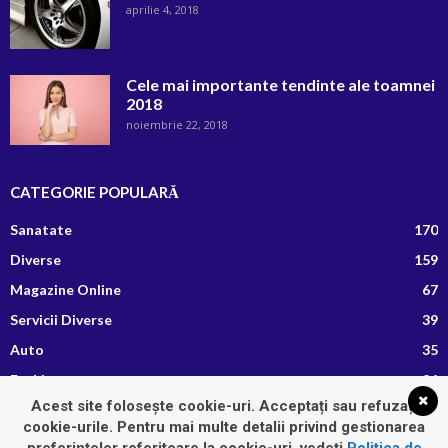
aprilie 4, 2018
Cele mai importante tendinte ale toamnei
2018
noiembrie 22, 2018
CATEGORIE POPULARĂ
Sanatate
170
Diverse
159
Magazine Online
67
Servicii Diverse
39
Auto
35
Fashion
26
Acest site folosește cookie-uri. Acceptați sau refuzați
Afaceri si Finante
13
cookie-urile. Pentru mai multe detalii privind gestionarea
Retete Culinare
8