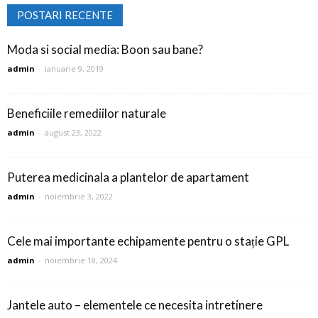
POSTARI RECENTE
Moda si social media: Boon sau bane?
admin
-
ianuarie 9, 2019
Beneficiile remediilor naturale
admin
-
august 23, 2022
Puterea medicinala a plantelor de apartament
admin
-
noiembrie 3, 2022
Cele mai importante echipamente pentru o stație GPL
admin
-
noiembrie 18, 2024
Jantele auto – elementele ce necesita intretinere