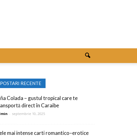
POSTARI RECENTE
iña Colada – gustul tropical care te
ransportă direct în Caraibe
dmin
-
septembrie 10, 2025
ele mai intense carti romantico–erotice