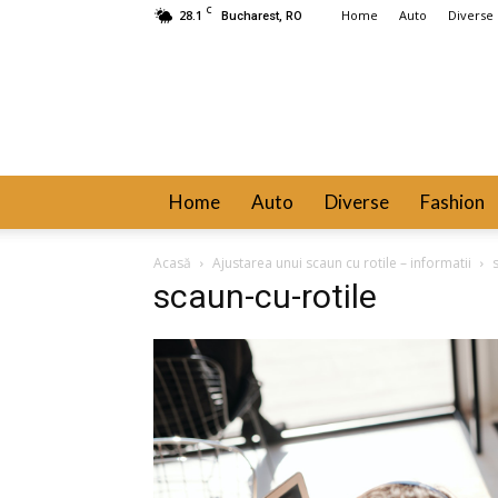
C
28.1
Home
Auto
Diverse
Bucharest, RO
Home
Auto
Diverse
Fashion
Acasă
Ajustarea unui scaun cu rotile – informatii
scaun-cu-rotile