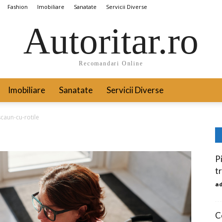
Fashion
Imobiliare
Sanatate
Servicii Diverse
Autoritar.ro
Recomandari Online
Imobiliare
Sanatate
Servicii Diverse
scaun-cu-rotile
P
t
a
C