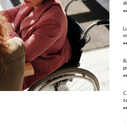
di
a
Lu
vr
a
R
p
a
C
s
a