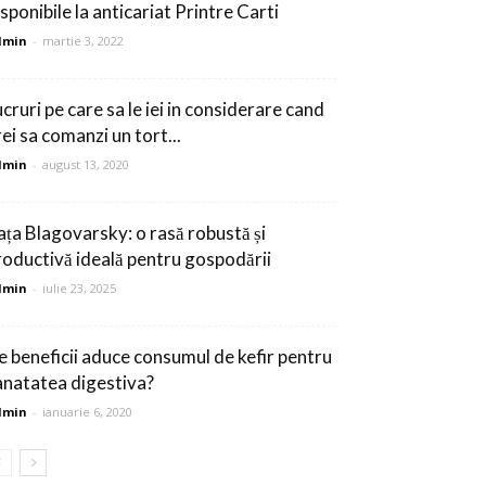
sponibile la anticariat Printre Carti
dmin
-
martie 3, 2022
cruri pe care sa le iei in considerare cand
ei sa comanzi un tort...
dmin
-
august 13, 2020
ața Blagovarsky: o rasă robustă și
roductivă ideală pentru gospodării
dmin
-
iulie 23, 2025
e beneficii aduce consumul de kefir pentru
anatatea digestiva?
dmin
-
ianuarie 6, 2020