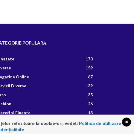
ATEGORIE POPULARĂ
anatate
170
iverse
159
agazine Online
67
rvicii Diverse
39
uto
35
ashion
26
aceri si Finante
13
etete Culinare
8
țelor referitoare la cookie-uri, vedeți
Politica de utillizare
dențialitate
.