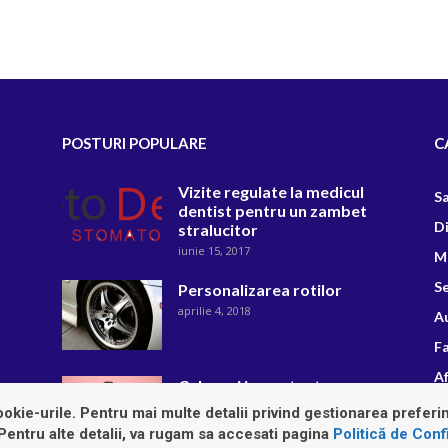
POSTURI POPULARE
C
Vizite regulate la medicul
S
dentist pentru un zambet
D
stralucitor
iunie 15, 2017
M
Se
Personalizarea rotilor
aprilie 4, 2018
A
F
Af
Cele mai importante
tendinte ale toamnei 2018
R
okie-urile. Pentru mai multe detalii privind gestionarea preferin
noiembrie 22, 2018
 Pentru alte detalii, va rugam sa accesati pagina
Politică de Confi