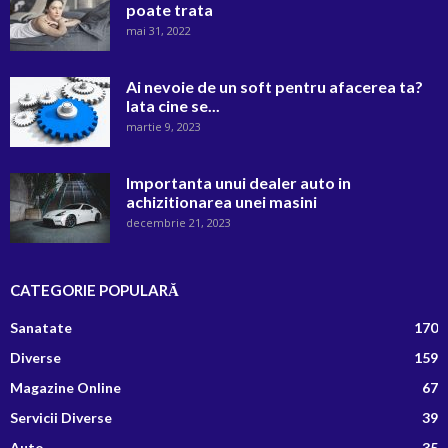
poate trata
mai 31, 2022
Ai nevoie de un soft pentru afacerea ta?
Iata cine se...
martie 9, 2023
Importanta unui dealer auto in
achizitionarea unei masini
decembrie 21, 2023
CATEGORIE POPULARĂ
Sanatate
170
Diverse
159
Magazine Online
67
Servicii Diverse
39
Auto
35