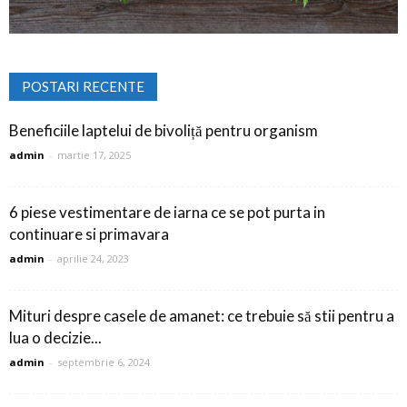
POSTARI RECENTE
Beneficiile laptelui de bivoliță pentru organism
admin
-
martie 17, 2025
6 piese vestimentare de iarna ce se pot purta in
continuare si primavara
admin
-
aprilie 24, 2023
Mituri despre casele de amanet: ce trebuie să stii pentru a
lua o decizie...
admin
-
septembrie 6, 2024