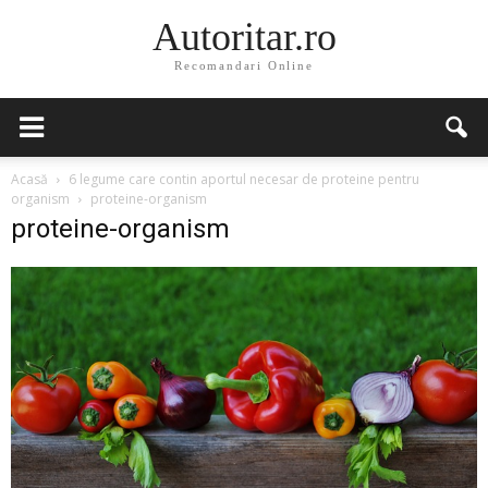
Autoritar.ro
Recomandari Online
Acasă
6 legume care contin aportul necesar de proteine pentru
organism
proteine-organism
proteine-organism