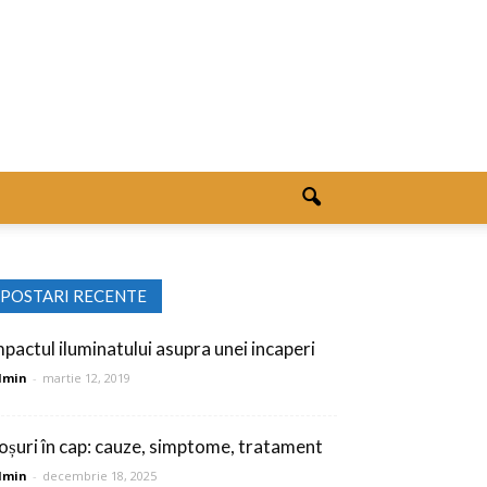
POSTARI RECENTE
mpactul iluminatului asupra unei incaperi
dmin
-
martie 12, 2019
oșuri în cap: cauze, simptome, tratament
dmin
-
decembrie 18, 2025