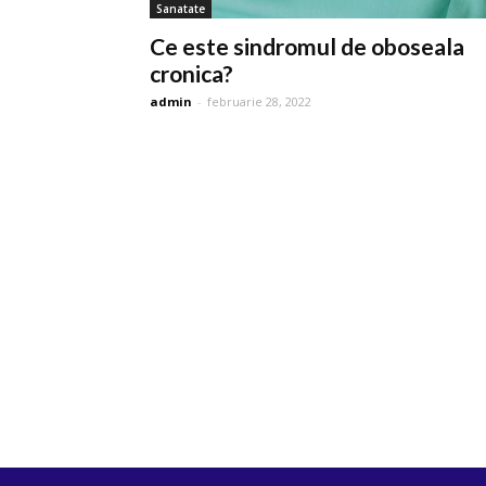
Sanatate
Ce este sindromul de oboseala
cronica?
admin
-
februarie 28, 2022