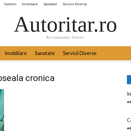
Fashion
Imobiliare
Sanatate
Servicii Diverse
Autoritar.ro
Recomandari Online
Imobiliare
Sanatate
Servicii Diverse
oseala cronica
I
a
C
a