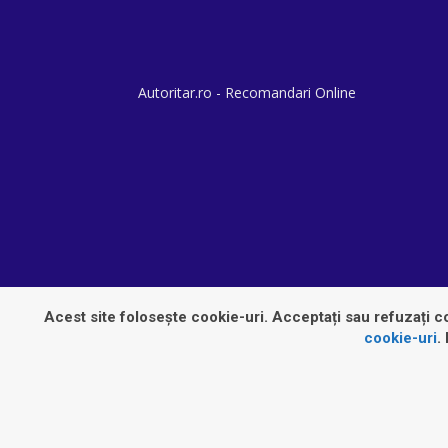
Autoritar.ro - Recomandari Online
Acest site folosește cookie-uri. Acceptați sau refuzați co
cookie-uri
.
© Autoritar.ro