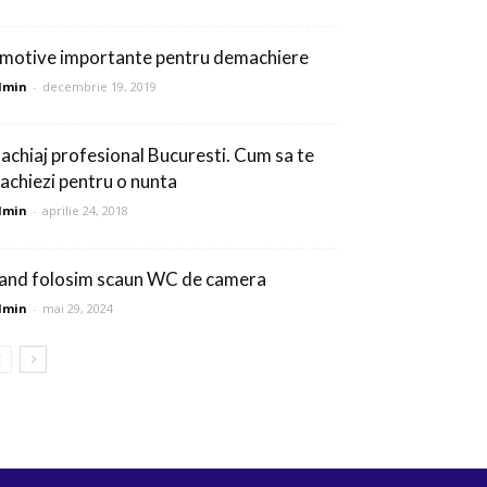
 motive importante pentru demachiere
dmin
-
decembrie 19, 2019
achiaj profesional Bucuresti. Cum sa te
achiezi pentru o nunta
dmin
-
aprilie 24, 2018
and folosim scaun WC de camera
dmin
-
mai 29, 2024