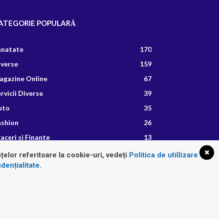
ATEGORIE POPULARĂ
anatate
170
iverse
159
agazine Online
67
rvicii Diverse
39
uto
35
ashion
26
aceri si Finante
13
etete Culinare
8
țelor referitoare la cookie-uri, vedeți
Politica de utillizare
dențialitate
.
Fashion
Imobiliare
Sanatate
Servicii Diverse