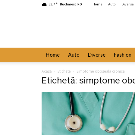
C
33.7
Home
Auto
Diverse
Bucharest, RO
Home
Auto
Diverse
Fashion
Acasă
Etichete
Simptome oboseala cronica
Etichetă: simptome ob