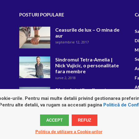
POSTURI POPULARE
C
Ceasurile de lux – O mina de
S
aur
D
septembrie 12, 2017
M
Sindromul Tetra-Amelia |
Se
Nick Vujicic, o personalitate
A
fara membre
F
iunie 2, 2018
Af
Sfaturi statii radio auto
R
februarie 13, 2019
okie-urile. Pentru mai multe detalii privind gestionarea preferin
 Pentru alte detalii, va rugam sa accesati pagina
Politică de Confi
ACCEPT
REFUZ
Politica de utilizare a Cookie-urilor
Home
Auto
Diverse