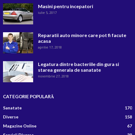
Masini pentru incepatori
iulie 5, 2017
Reparatii auto minore care pot fi facute
acasa
aprilie 17, 2018
Legatura dintre bacteriile din gura si
starea generala de sanatate
noiembrie 27, 2018
CATEGORIE POPULARĂ
Sanatate
170
Diverse
158
Magazine Online
67
Servicii Diverse
39