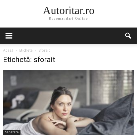
Autoritar.ro
Recomandari Online
Acasă
Etichete
Sforait
Etichetă: sforait
Sanatate