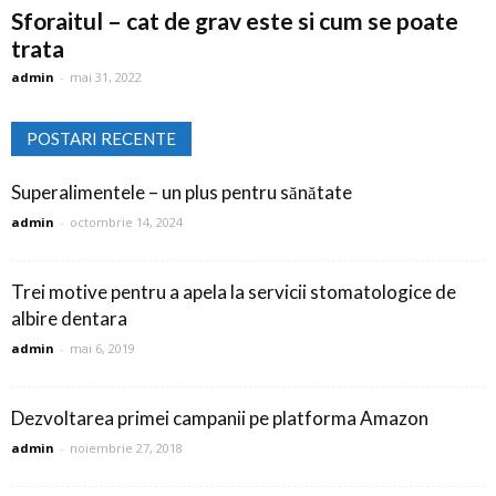
Sforaitul – cat de grav este si cum se poate
trata
admin
-
mai 31, 2022
POSTARI RECENTE
Superalimentele – un plus pentru sănătate
admin
-
octombrie 14, 2024
Trei motive pentru a apela la servicii stomatologice de
albire dentara
admin
-
mai 6, 2019
Dezvoltarea primei campanii pe platforma Amazon
admin
-
noiembrie 27, 2018