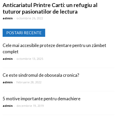
Anticariatul Printre Carti: un refugiu al
tuturor pasionatilor de lectura
admin
-
octombrie 26, 2022
POSTARI RECENTE
Cele mai accesibile proteze dentare pentru un zâmbet
complet
admin
-
octombrie 13, 2025
Ce este sindromul de oboseala cronica?
admin
-
februarie 28, 2022
5 motive importante pentru demachiere
admin
-
decembrie 19, 2019