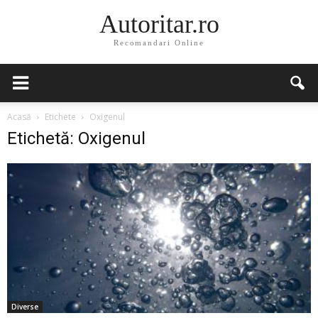
Autoritar.ro
Recomandari Online
Acasă
Etichete
Oxigenul
Etichetă: Oxigenul
Diverse