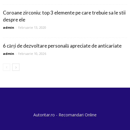
Coroane zirconiu: top 3 elemente pe care trebuie sa le stii
despre ele
admin
-
februarie 13, 2020
6 cărți de dezvoltare personală apreciate de anticariate
admin
-
februarie 10, 2026
Autoritar.ro - Recomandari Online