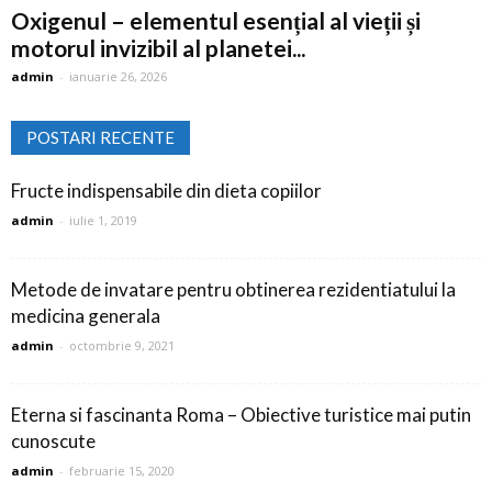
Oxigenul – elementul esențial al vieții și
motorul invizibil al planetei...
admin
-
ianuarie 26, 2026
POSTARI RECENTE
Fructe indispensabile din dieta copiilor
admin
-
iulie 1, 2019
Metode de invatare pentru obtinerea rezidentiatului la
medicina generala
admin
-
octombrie 9, 2021
Eterna si fascinanta Roma – Obiective turistice mai putin
cunoscute
admin
-
februarie 15, 2020