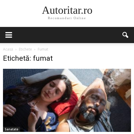
Autoritar.ro
Recomandari Online
Acasă
Etichete
Fumat
Etichetă: fumat
Sanatate