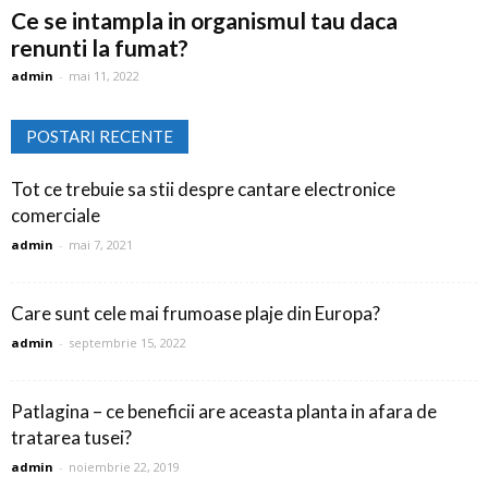
Ce se intampla in organismul tau daca
renunti la fumat?
admin
-
mai 11, 2022
POSTARI RECENTE
Tot ce trebuie sa stii despre cantare electronice
comerciale
admin
-
mai 7, 2021
Care sunt cele mai frumoase plaje din Europa?
admin
-
septembrie 15, 2022
Patlagina – ce beneficii are aceasta planta in afara de
tratarea tusei?
admin
-
noiembrie 22, 2019