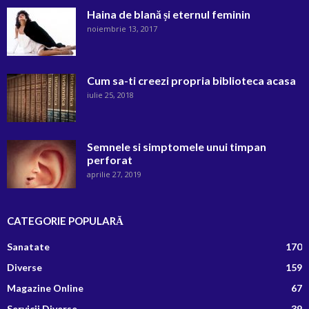
Haina de blană și eternul feminin
noiembrie 13, 2017
Cum sa-ti creezi propria biblioteca acasa
iulie 25, 2018
Semnele si simptomele unui timpan
perforat
aprilie 27, 2019
CATEGORIE POPULARĂ
Sanatate
170
Diverse
159
Magazine Online
67
Servicii Diverse
39