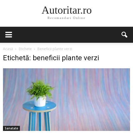
Autoritar.ro
Recomandari Online
Acasă
Etichete
Beneficii plante verzi
Etichetă: beneficii plante verzi
Sanatate