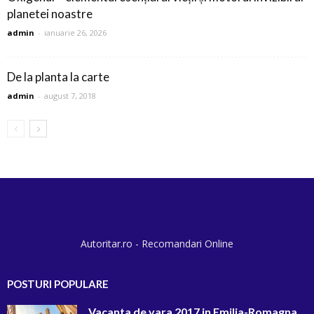
planetei noastre
admin
-
ianuarie 26, 2026
De la planta la carte
admin
-
august 7, 2018
Autoritar.ro - Recomandari Online
POSTURI POPULARE
Vacanta de vara 2017 in Emilia-Romagna