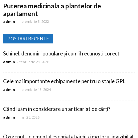
Puterea medicinala a plantelor de
apartament
admin
-
noiembrie 3, 2022
POSTARI RECENTE
Schinel: denumiri populare și cum îl recunoști corect
admin
-
februarie 28, 2026
Cele mai importante echipamente pentru o stație GPL
admin
-
noiembrie 18, 2024
Când luăm în considerare un anticariat de cărți?
admin
-
mai 25, 2026
Oxigenul – elementul esențial al vieții și motorul invizibil al