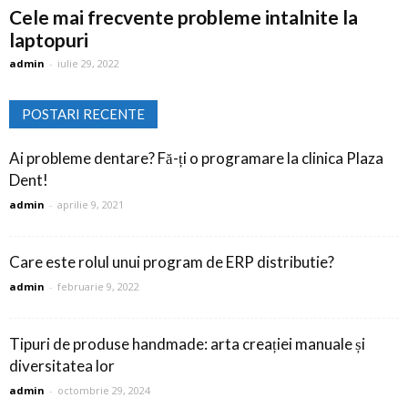
Cele mai frecvente probleme intalnite la
laptopuri
admin
-
iulie 29, 2022
POSTARI RECENTE
Ai probleme dentare? Fă-ți o programare la clinica Plaza
Dent!
admin
-
aprilie 9, 2021
Care este rolul unui program de ERP distributie?
admin
-
februarie 9, 2022
Tipuri de produse handmade: arta creației manuale și
diversitatea lor
admin
-
octombrie 29, 2024