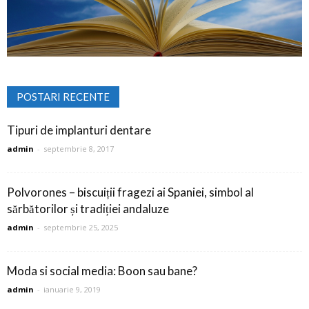
POSTARI RECENTE
Tipuri de implanturi dentare
admin
-
septembrie 8, 2017
Polvorones – biscuiții fragezi ai Spaniei, simbol al
sărbătorilor și tradiției andaluze
admin
-
septembrie 25, 2025
Moda si social media: Boon sau bane?
admin
-
ianuarie 9, 2019