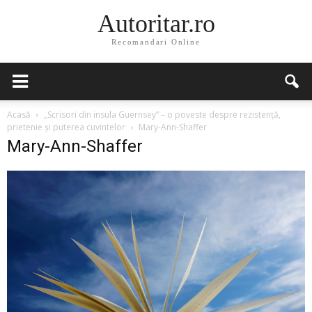
Autoritar.ro
Recomandari Online
Acasă
„Scrisori din insula Guernsey” – o poveste despre rezistență,
prietenie și puterea cuvintelor
Mary-Ann-Shaffer
Mary-Ann-Shaffer