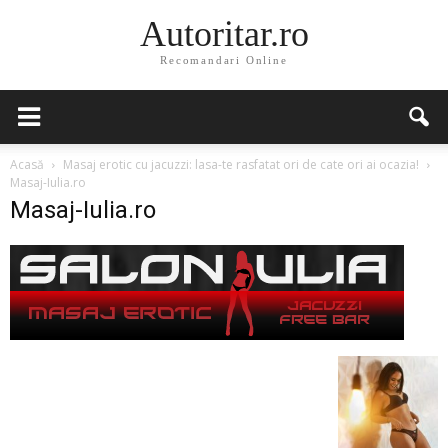
Autoritar.ro
Recomandari Online
Acasă
Masaj erotic cu jacuzzi: lasa-te rasfatat ori de cate ori ai ocazia!
Masaj-Iulia.ro
Masaj-Iulia.ro