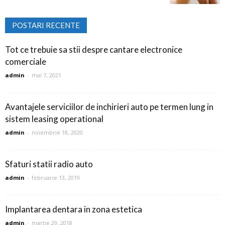
POSTARI RECENTE
Tot ce trebuie sa stii despre cantare electronice
comerciale
admin
-
mai 7, 2021
Avantajele serviciilor de inchirieri auto pe termen lung in
sistem leasing operational
admin
-
noiembrie 18, 2020
Sfaturi statii radio auto
admin
-
februarie 13, 2019
Implantarea dentara in zona estetica
admin
-
martie 29, 2018