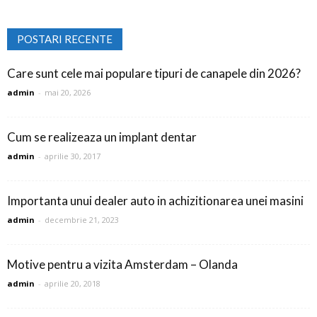
POSTARI RECENTE
Care sunt cele mai populare tipuri de canapele din 2026?
admin
-
mai 20, 2026
Cum se realizeaza un implant dentar
admin
-
aprilie 30, 2017
Importanta unui dealer auto in achizitionarea unei masini
admin
-
decembrie 21, 2023
Motive pentru a vizita Amsterdam – Olanda
admin
-
aprilie 20, 2018