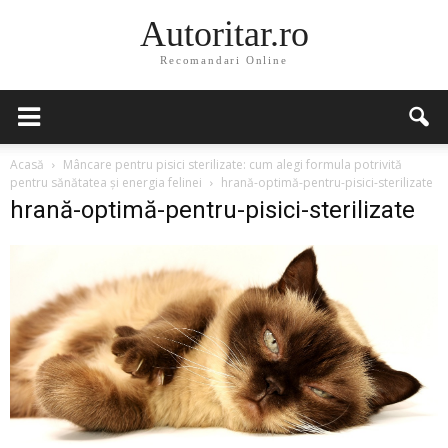
Autoritar.ro
Recomandari Online
Acasă
Mâncare pentru pisici sterilizate: cum alegi formula potrivită
pentru sănătatea și energia felinei
hrană-optimă-pentru-pisici-sterilizate
hrană-optimă-pentru-pisici-sterilizate