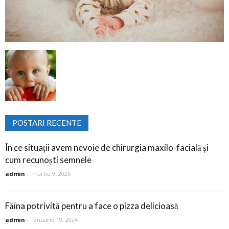
POSTARI RECENTE
În ce situații avem nevoie de chirurgia maxilo-facială și
cum recunoști semnele
admin
-
martie 9, 2026
Făina potrivită pentru a face o pizza delicioasă
admin
-
ianuarie 19, 2024