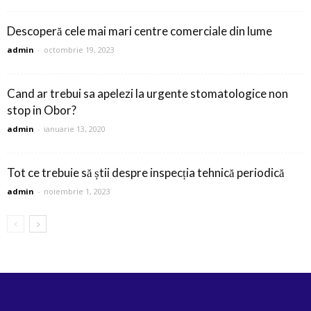
Descoperă cele mai mari centre comerciale din lume
admin
-
octombrie 19, 2023
Cand ar trebui sa apelezi la urgente stomatologice non
stop in Obor?
admin
-
ianuarie 13, 2020
Tot ce trebuie să știi despre inspecția tehnică periodică
admin
-
noiembrie 1, 2023