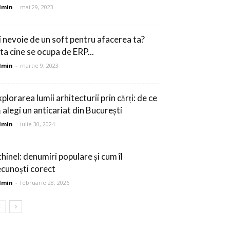
dmin
-
mai 29, 2023
i nevoie de un soft pentru afacerea ta?
ata cine se ocupa de ERP...
dmin
-
martie 9, 2023
plorarea lumii arhitecturii prin cărți: de ce
 alegi un anticariat din București
dmin
-
iulie 30, 2024
chinel: denumiri populare și cum îl
ecunoști corect
dmin
-
februarie 28, 2026