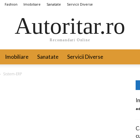
Fashion
Imobiliare
Sanatate
Servicii Diverse
Autoritar.ro
Recomandari Online
Imobiliare
Sanatate
Servicii Diverse
Sistem-ERP
I
a
C
cu