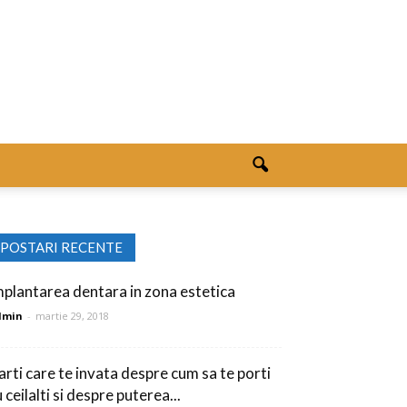
POSTARI RECENTE
mplantarea dentara in zona estetica
dmin
-
martie 29, 2018
arti care te invata despre cum sa te porti
 ceilalti si despre puterea...