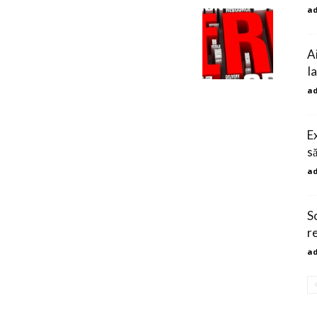
a
A
I
a
Ex
să
a
S
r
a