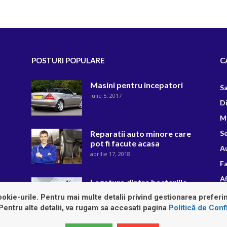
POSTURI POPULARE
C
Masini pentru incepatori
S
iulie 5, 2017
D
M
Reparatii auto minore care
Se
pot fi facute acasa
A
aprilie 17, 2018
F
Af
Legatura dintre bacteriile
din gura si starea generala
R
okie-urile. Pentru mai multe detalii privind gestionarea preferin
de sanatate
 Pentru alte detalii, va rugam sa accesati pagina
Politică de Confi
noiembrie 27, 2018