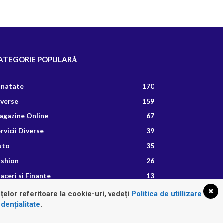
ATEGORIE POPULARĂ
anatate
170
iverse
159
agazine Online
67
rvicii Diverse
39
uto
35
ashion
26
aceri si Finante
13
etete Culinare
8
țelor referitoare la cookie-uri, vedeți
Politica de utillizare
dențialitate
.