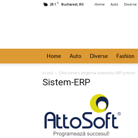
C
28.1
Home
Auto
Diverse
Bucharest, RO
Home
Auto
Diverse
Fashion
Acasă
Ghid pentru alegerea sistemului ERP potrivit
Sistem-ERP