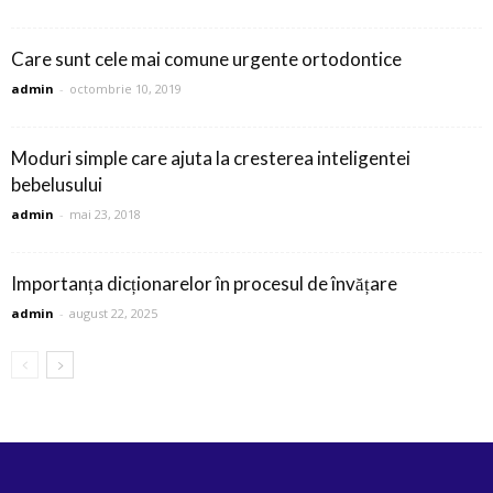
Care sunt cele mai comune urgente ortodontice
admin
-
octombrie 10, 2019
Moduri simple care ajuta la cresterea inteligentei
bebelusului
admin
-
mai 23, 2018
Importanța dicționarelor în procesul de învățare
admin
-
august 22, 2025