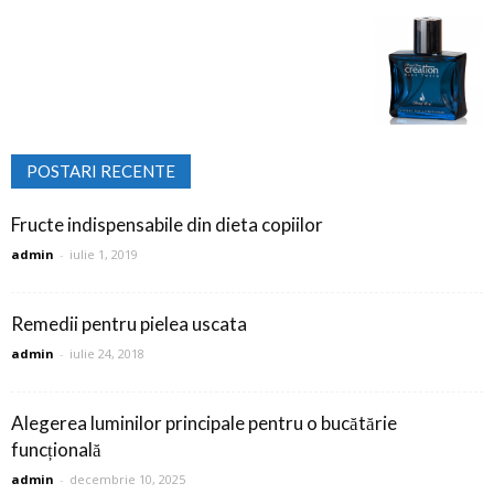
POSTARI RECENTE
Fructe indispensabile din dieta copiilor
admin
-
iulie 1, 2019
Remedii pentru pielea uscata
admin
-
iulie 24, 2018
Alegerea luminilor principale pentru o bucătărie
funcțională
admin
-
decembrie 10, 2025