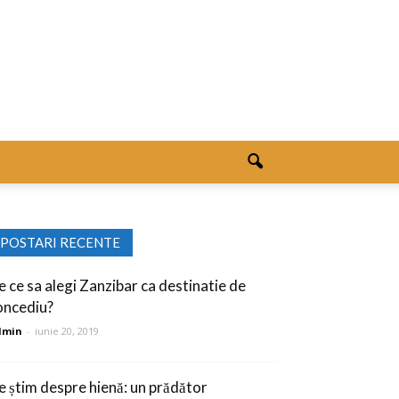
POSTARI RECENTE
e ce sa alegi Zanzibar ca destinatie de
oncediu?
dmin
-
iunie 20, 2019
e știm despre hienă: un prădător