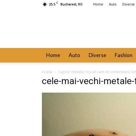
C
25.5
Home
Auto
Diverse
Bucharest, RO
Home
Auto
Diverse
Fashion
Acasă
Cuprul: metalul roșcat care ne conectează l
cele-mai-vechi-metale-