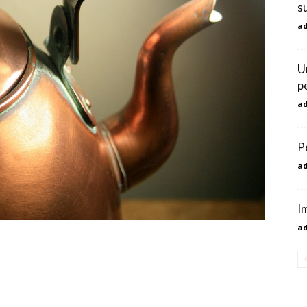
s
a
U
pe
a
P
a
I
a