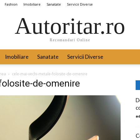
Fashion
Imobiliare
Sanatate
Servicii Diverse
Autoritar.ro
Recomandari Online
Imobiliare
Sanatate
Servicii Diverse
umea
cele-mai-vechi-metale-folosite-de-omenire
folosite-de-omenire
D
c
a
C