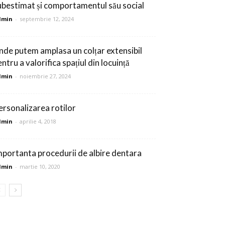
ubestimat și comportamentul său social
dmin
-
septembrie 12, 2024
nde putem amplasa un colțar extensibil
ntru a valorifica spațiul din locuință
dmin
-
noiembrie 27, 2024
ersonalizarea rotilor
dmin
-
aprilie 4, 2018
mportanta procedurii de albire dentara
dmin
-
martie 10, 2020