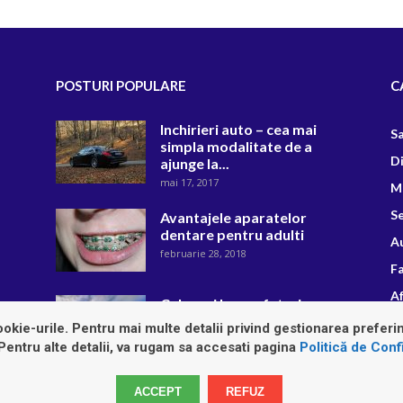
POSTURI POPULARE
C
Inchirieri auto – cea mai
S
simpla modalitate de a
D
ajunge la...
mai 17, 2017
M
Se
Avantajele aparatelor
dentare pentru adulti
A
februarie 28, 2018
F
Af
Cele mai bune sfaturi
pentru intretinerea masinii
R
okie-urile. Pentru mai multe detalii privind gestionarea preferin
octombrie 9, 2018
 Pentru alte detalii, va rugam sa accesati pagina
Politică de Confi
ACCEPT
REFUZ