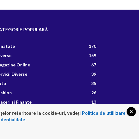
ATEGORIE POPULARĂ
anatate
170
iverse
159
agazine Online
67
rvicii Diverse
39
uto
35
ashion
26
aceri si Finante
13
etete Culinare
8
țelor referitoare la cookie-uri, vedeți
Politica de utillizare
dențialitate
.