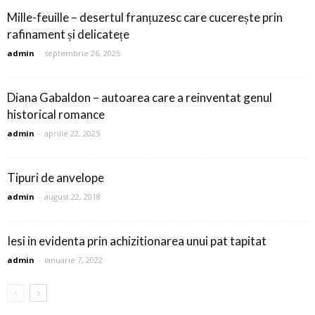
Mille-feuille – desertul franțuzesc care cucerește prin
rafinament și delicatețe
admin
-
septembrie 26, 2025
Diana Gabaldon – autoarea care a reinventat genul
historical romance
admin
-
aprilie 22, 2025
Tipuri de anvelope
admin
-
august 22, 2018
Iesi in evidenta prin achizitionarea unui pat tapitat
admin
-
ianuarie 7, 2022