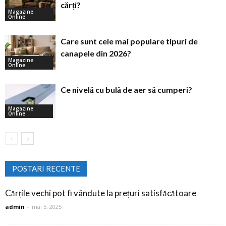
cărți?
Magazine
Online
Care sunt cele mai populare tipuri de
canapele din 2026?
Magazine
Online
Ce nivelă cu bulă de aer să cumperi?
Magazine
Online
POSTARI RECENTE
Cărțile vechi pot fi vândute la prețuri satisfăcătoare
admin
-
mai 5, 2025