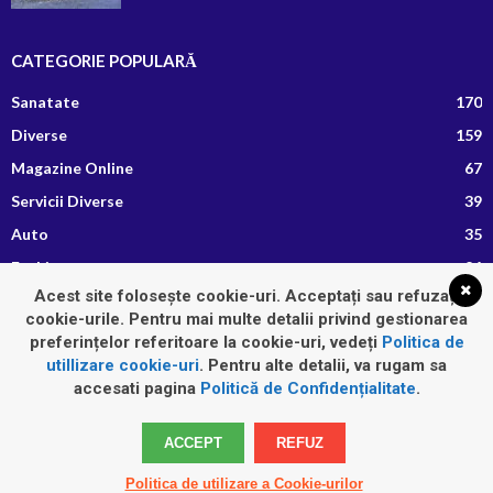
CATEGORIE POPULARĂ
Sanatate
170
Diverse
159
Magazine Online
67
Servicii Diverse
39
Auto
35
Fashion
26
Acest site folosește cookie-uri. Acceptați sau refuzați
Afaceri si Finante
13
cookie-urile. Pentru mai multe detalii privind gestionarea
Retete Culinare
8
preferințelor referitoare la cookie-uri, vedeți
Politica de
utillizare cookie-uri
. Pentru alte detalii, va rugam sa
accesati pagina
Politică de Confidențialitate
.
Home
Auto
Diverse
Fashion
Imobiliare
Sanatate
ACCEPT
REFUZ
Servicii Diverse
Politica de utilizare a Cookie-urilor
© Autoritar.ro