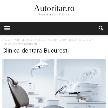
Autoritar.ro
Recomandari Online
Acasă
Cum alegi cea mai potrivita clinica dentara din Bucuresti?
Clinica-dentara-Bucuresti
Clinica-dentara-Bucuresti