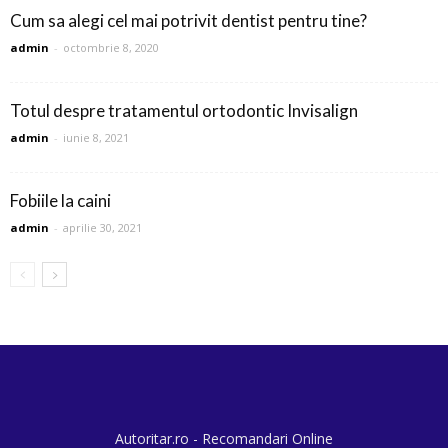
Cum sa alegi cel mai potrivit dentist pentru tine?
admin
-
octombrie 8, 2020
Totul despre tratamentul ortodontic Invisalign
admin
-
iunie 8, 2021
Fobiile la caini
admin
-
aprilie 30, 2021
Autoritar.ro - Recomandari Online