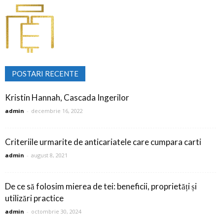
POSTARI RECENTE
Kristin Hannah, Cascada Ingerilor
admin
-
decembrie 16, 2022
Criteriile urmarite de anticariatele care cumpara carti
admin
-
august 8, 2021
De ce să folosim mierea de tei: beneficii, proprietăți și
utilizări practice
admin
-
octombrie 30, 2024