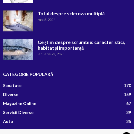
Totul despre scleroza multiplă
mai 8, 2024
Ce știm despre scrumbie: caracteristici,
habitat și importanță
ianuarie 29, 2025
CATEGORIE POPULARĂ
Sanatate
170
Diverse
159
Magazine Online
67
Servicii Diverse
39
Auto
35
Fashion
26