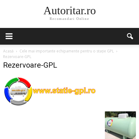
Autoritar.ro
Recomandari Online
Acasă
Cele mai importante echipamente pentru o stație GPL
Rezervoare-GPL
Rezervoare-GPL