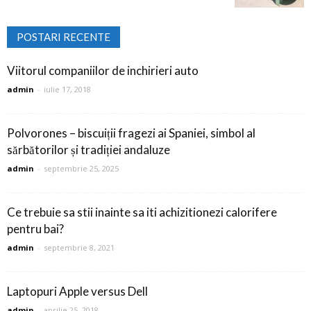
POSTARI RECENTE
Viitorul companiilor de inchirieri auto
admin
-
iulie 17, 2018
Polvorones – biscuiții fragezi ai Spaniei, simbol al
sărbătorilor și tradiției andaluze
admin
-
septembrie 25, 2025
Ce trebuie sa stii inainte sa iti achizitionezi calorifere
pentru bai?
admin
-
septembrie 8, 2021
Laptopuri Apple versus Dell
admin
-
aprilie 25, 2018