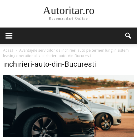
Autoritar.ro
Recomandari Online
Acasă
Avantajele serviciilor de inchirieri auto pe termen lung in sistem
leasing operational
inchirieri-auto-din-Bucuresti
inchirieri-auto-din-Bucuresti