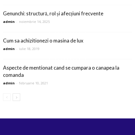
Genunchi: structură, rol și afecțiuni frecvente
admin
-
noiembrie 14, 2025
Cum sa achizitionezi o masina de lux
admin
-
iulie 18, 2019
Aspecte de mentionat cand se cumpara o canapea la
comanda
admin
-
februarie 10, 2021