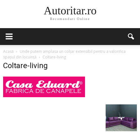
Autoritar.ro
Recomandari Online
Acasă
Unde putem amplasa un colțar extensibil pentru a valorifica
spațiul din locuință
Coltare-living
Coltare-living