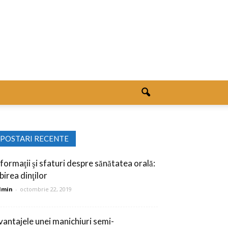
POSTARI RECENTE
nformaţii şi sfaturi despre sănătatea orală:
birea dinţilor
dmin
-
octombrie 22, 2019
vantajele unei manichiuri semi-