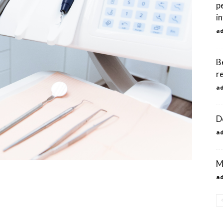
p
i
a
B
r
a
De
a
M
a