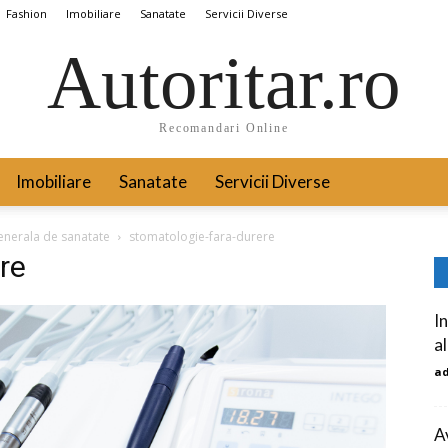
Fashion
Imobiliare
Sanatate
Servicii Diverse
Autoritar.ro
Recomandari Online
Imobiliare
Sanatate
Servicii Diverse
generala de sanatate
stomatologie-fara-durere
re
I
al
a
A