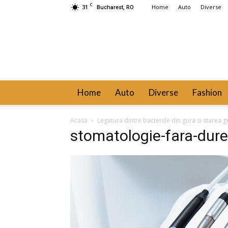
C
31
Home
Auto
Diverse
Bucharest, RO
Home
Auto
Diverse
Fashion
Acasă
Legatura dintre bacteriile din gura si starea 
stomatologie-fara-dure