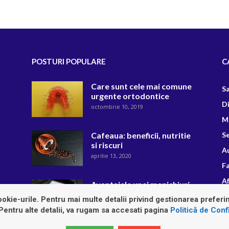
POSTURI POPULARE
C
Care sunt cele mai comune
S
urgente ortodontice
D
octombrie 10, 2019
M
Cafeaua: beneficii, nutritie
Se
si riscuri
A
aprilie 13, 2020
F
Af
Avantajele unei manichiuri
semi-permanente intr-un
R
okie-urile. Pentru mai multe detalii privind gestionarea preferin
centru de infrumusetare
 Pentru alte detalii, va rugam sa accesati pagina
Politică de Confi
septembrie 24, 2020