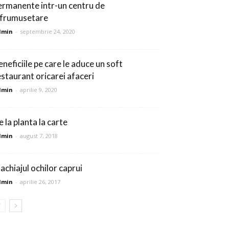
ermanente intr-un centru de
nfrumusetare
dmin
-
septembrie 24, 2020
eneficiile pe care le aduce un soft
estaurant oricarei afaceri
dmin
-
aprilie 9, 2020
 la planta la carte
dmin
-
august 7, 2018
achiajul ochilor caprui
dmin
-
aprilie 26, 2017