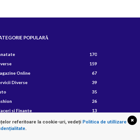
ATEGORIE POPULARĂ
anatate
170
iverse
159
agazine Online
67
rvicii Diverse
39
uto
35
ashion
26
aceri si Finante
13
etete Culinare
8
țelor referitoare la cookie-uri, vedeți
Politica de utillizare
dențialitate
.