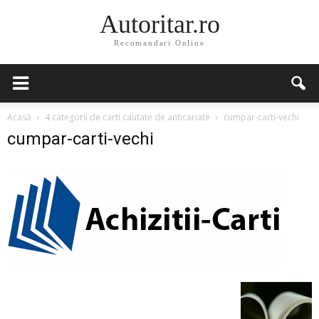
Autoritar.ro
Recomandari Online
Acasă
4 categorii de carti cautate de anticariate
cumpar-carti-vechi
cumpar-carti-vechi