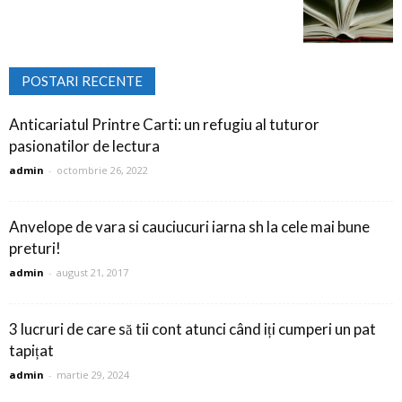
POSTARI RECENTE
Anticariatul Printre Carti: un refugiu al tuturor
pasionatilor de lectura
admin
-
octombrie 26, 2022
Anvelope de vara si cauciucuri iarna sh la cele mai bune
preturi!
admin
-
august 21, 2017
3 lucruri de care să tii cont atunci când iți cumperi un pat
tapițat
admin
-
martie 29, 2024