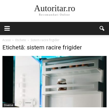
Autoritar.ro
Recomandari Online
Acasă
Etichete
Sistem racire frigider
Etichetă: sistem racire frigider
Diverse