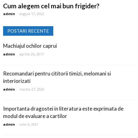
Cum alegem cel mai bun frigider?
admin
-
august 17, 2022
POSTARI RECENTE
Machiajul ochilor caprui
admin
-
aprilie 26, 2017
Recomandari pentru cititorii timizi, melomani si
interiorizati
admin
-
martie 27, 2020
Importanta dragostei in literatura este exprimata de
modul de evaluare a cartilor
admin
-
iulie 6, 2021