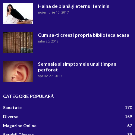
Haina de blană și eternul feminin
noiembrie 13, 2017
Cum sa-ti creezi propria biblioteca acasa
iulie 25, 2018
Semnele si simptomele unui timpan
perforat
aprilie 27, 2019
CATEGORIE POPULARĂ
Sanatate
170
Diverse
159
Magazine Online
67
Servicii Diverse
39